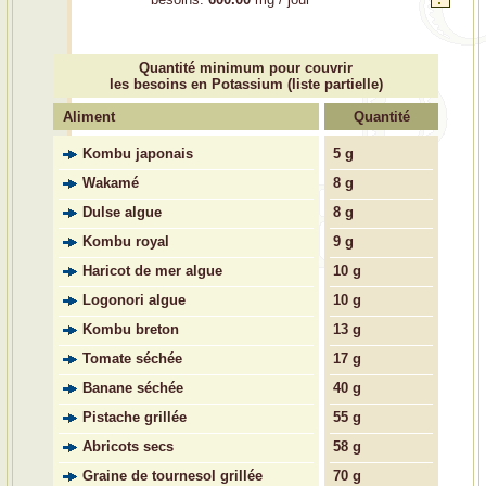
Quantité minimum pour couvrir
les besoins en Potassium (liste partielle)
Aliment
Quantité
Kombu japonais
5 g
Wakamé
8 g
Dulse algue
8 g
Kombu royal
9 g
Haricot de mer algue
10 g
Logonori algue
10 g
Kombu breton
13 g
Tomate séchée
17 g
Banane séchée
40 g
Pistache grillée
55 g
Abricots secs
58 g
Graine de tournesol grillée
70 g