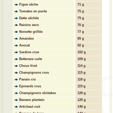
Figue sèche
71 g
Tomates en purée
75 g
Datte séchée
75 g
Raisins secs
76 g
Noisette grillée
77 g
Amandes
85 g
Avocat
92 g
Sardine crue
102 g
Betterave cuite
109 g
Choux frisé
114 g
Champignons crus
115 g
Panais cru
118 g
Epinards crus
119 g
Champignons shiitakes
120 g
Banane plantain
120 g
Artichaut cuit
140 g