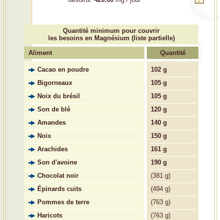
Quantité minimum pour couvrir
les besoins en Magnésium (liste partielle)
Aliment
Quantité
Cacao en poudre
102 g
Bigorneaux
105 g
Noix du brésil
105 g
Son de blé
120 g
Amandes
140 g
Noix
150 g
Arachides
161 g
Son d'avoine
190 g
Chocolat noir
(
381 g)
Épinards cuits
(
494 g)
Pommes de terre
(
763 g)
Haricots
(
763 g)