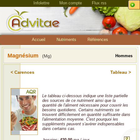
Infolettre
Mon compte
Flux rss
Accueil
Nutriments
Références
Magnésium
(Mg)
Hommes
< Carences
Tableau >
Le tableau ci-dessous indique une liste partielle
des sources de ce nutriment ainsi que la
quantité de l'aliment nécessaire pour couvrir les
besoins quotidiens. Certains nutriments se
trouvent difficilement en quantité suffisante dans
l'alimentation moyenne. C'est pourquoi les
suppléments peuvent s'avérer indispensables
dans certains cas.
besoins:
420.00
mg / jour