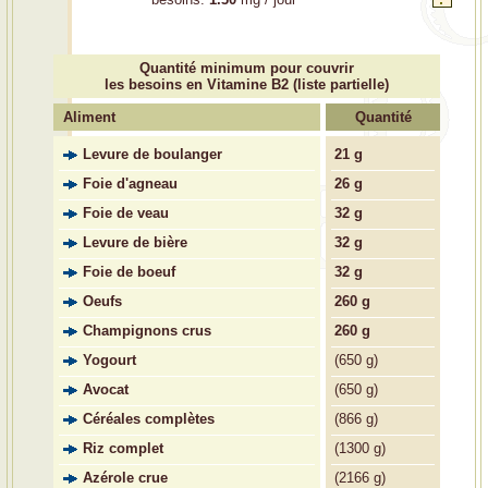
Quantité minimum pour couvrir
les besoins en Vitamine B2 (liste partielle)
Aliment
Quantité
Levure de boulanger
21 g
Foie d'agneau
26 g
Foie de veau
32 g
Levure de bière
32 g
Foie de boeuf
32 g
Oeufs
260 g
Champignons crus
260 g
Yogourt
(
650 g)
Avocat
(
650 g)
Céréales complètes
(
866 g)
Riz complet
(
1300 g)
Azérole crue
(
2166 g)