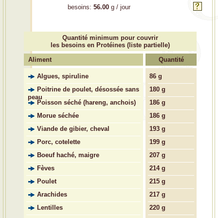
besoins:
56.00
g / jour
Quantité minimum pour couvrir
les besoins en Protéines (liste partielle)
Aliment
Quantité
Algues, spiruline
86 g
Poitrine de poulet, désossée sans
180 g
peau
Poisson séché (hareng, anchois)
186 g
Morue séchée
186 g
Viande de gibier, cheval
193 g
Porc, cotelette
199 g
Boeuf haché, maigre
207 g
Fèves
214 g
Poulet
215 g
Arachides
217 g
Lentilles
220 g