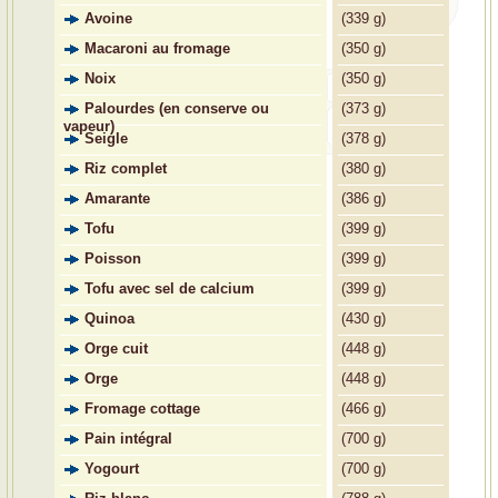
Avoine
(
339 g)
Macaroni au fromage
(
350 g)
Noix
(
350 g)
Palourdes (en conserve ou
(
373 g)
vapeur)
Seigle
(
378 g)
Riz complet
(
380 g)
Amarante
(
386 g)
Tofu
(
399 g)
Poisson
(
399 g)
Tofu avec sel de calcium
(
399 g)
Quinoa
(
430 g)
Orge cuit
(
448 g)
Orge
(
448 g)
Fromage cottage
(
466 g)
Pain intégral
(
700 g)
Yogourt
(
700 g)