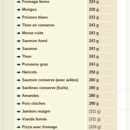
Fromage ferme
224 g
Mungos
228 g
Poisson blanc
233 g
Thon en conserve
243 g
Morue cuite
243 g
Saumon fumé
243 g
Saumon
243 g
Thon
243 g
Poissons gras
243 g
Haricots
258 g
Saumon conserve (avec arêtes)
280 g
Sardines conserve (huile)
280 g
Amandes
280 g
Pois chiches
290 g
Jambon maigre
(
311 g)
Viande fumée
(
311 g)
Pizza avec fromage
(
329 g)