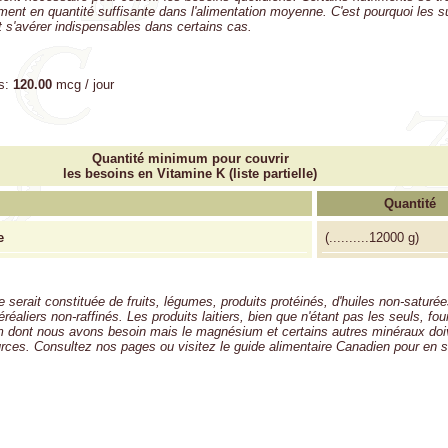
lement en quantité suffisante dans l'alimentation moyenne. C'est pourquoi les
 s'avérer indispensables dans certains cas.
s:
120.00
mcg / jour
Quantité minimum pour couvrir
les besoins en Vitamine K (liste partielle)
Quantité
e
(
..........
12000 g)
 serait constituée de fruits, légumes, produits protéinés, d'huiles non-saturé
réaliers non-raffinés. Les produits laitiers, bien que n'étant pas les seuls, fou
m dont nous avons besoin mais le magnésium et certains autres minéraux doi
urces. Consultez nos pages ou visitez le guide alimentaire Canadien pour en s