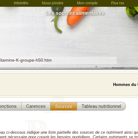
Infolettre
Nous joindre
Mon compte
Flux rss
Les sources alimentaires
Vitamine-K-groupe-h50.htm
Hommes du t
onctions
Carences
Sources
Tableau nutritionnel
eau ci-dessous indique une liste partielle des sources de ce nutriment ainsi qu
iment nécessaire pour couvrir les besoins quotidiens. Certains nutriments se t