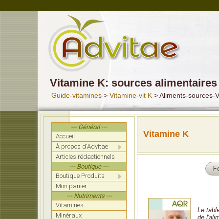
Vitamine K: sources alimentaires
Guide-vitamines
>
Vitamine-vit K
> Aliments-sources-
--- Général ---
Vitamine K
Accueil
À propos d'Advitae
Articles rédactionnels
--- Boutique ---
F
Boutique Produits
Mon panier
--- Nutriments ---
Vitamines
Le tabl
Minéraux
de l'al