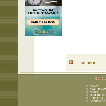
Références
Généra
Accueil
Avant-propo
Articles
Boutique sa
Témoignages
Sondages éc