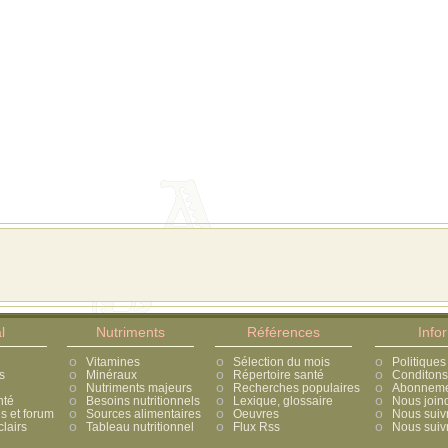
l
Nutriments
Références
Info
Vitamines
Sélection du mois
Politiques
s
Minéraux
Répertoire santé
Conditons 
Nutriments majeurs
Recherches populaires
Abonnement
nté
Besoins nutritionnels
Lexique, glossaire
Nous join
 et forum
Sources alimentaires
Oeuvres
Nous suiv
lairs
Tableau nutritionnel
Flux Rss
Nous suivr