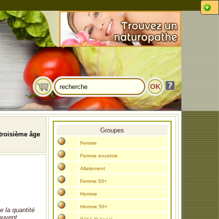
Groupes
roisième âge
Femme
Femme enceinte
Allaitement
Femme 50+
Homme
Homme 50+
e la quantité
rouvent