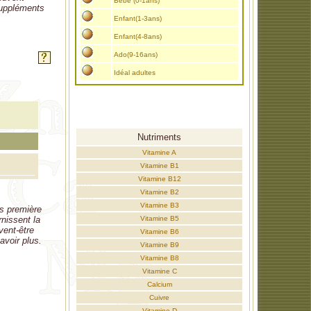
Bébé (0-1ans)
 suppléments
Enfant(1-3ans)
Enfant(4-8ans)
Ado(9-16ans)
Idéal adultes
Nutriments
Vitamine A
Vitamine B1
Vitamine B12
Vitamine B2
Vitamine B3
es première
rnissent la
Vitamine B5
vent-être
Vitamine B6
avoir plus.
Vitamine B9
Vitamine B8
Vitamine C
Calcium
Cuivre
Vitamine D