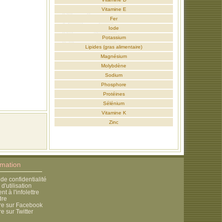
Vitamine E
Fer
Iode
Potassium
Lipides (gras alimentaire)
Magnésium
Molybdène
Sodium
Phosphore
Protéines
Sélénium
Vitamine K
Zinc
rmation
 de confidentialité
d'utilisation
 à l'infolettre
dre
re sur Facebook
e sur Twitter