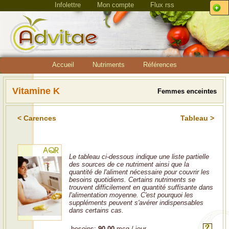
Infolettre
Mon compte
Flux rss
Accueil
Nutriments
Références
Vitamine K
Femmes enceintes
< Carences
Tableau >
Le tableau ci-dessous indique une liste partielle
des sources de ce nutriment ainsi que la
quantité de l'aliment nécessaire pour couvrir les
besoins quotidiens. Certains nutriments se
trouvent difficilement en quantité suffisante dans
l'alimentation moyenne. C'est pourquoi les
suppléments peuvent s'avérer indispensables
dans certains cas.
besoins:
90.00
mcg / jour