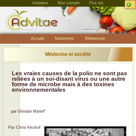
Infolettre
Mon compte
Flux rss
Accueil
Nutriments
Références
Médecine et société
Les vraies causes de la polio ne sont pas
reliées à un soi-disant virus ou une autre
forme de microbe mais à des toxines
environnementales
par
Ghislain Martel
*
Par Chris Kirckof