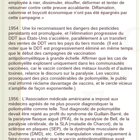
employée à nier, dissimuler, étouffer, déformer et tenter de
retourner contre cette preuve accablante. Diffamation,
calomnie et boycott économique n’ont pas été épargnés par
cette campagne.»
1954 : Une loi reconnaissant les dangers des pesticides
persistants est promulguée, et l’élimination progressive du
DDT aux États-Unis s’accélère, parallèlement à un transfert
des ventes de DDT vers les pays du tiers monde. (Il est à
noter que le DDT est progressivement éliminé en même temps
que le début des campagnes de vaccination
antipoliomyélitique à grande échelle. Affirmer que les cas de
poliomyélite explosent uniquement dans les communautés
vaccinées, car le vaccin contient des métaux lourds et d'autres
toxines, relance le discours sur la paralysie. Les vaccins
provoquant des pics considérables de poliomyélite, le public
mal informé réclame davantage de vaccins, et le cercle vicieux
s'amplifie de façon exponentielle.)
1956 : L'Association médicale américaine a imposé aux
médecins agréés de ne plus pouvoir diagnostiquer la
poliomyélite comme telle. Tout diagnostic de poliomyélite
devait être rejeté au profit du syndrome de Guillain-Barré, de
la paralysie flasque aiguë (PFA), de la paralysie de Bell, de la
paralysie cérébrale, de la SLA (maladie de Charcot), de la
sclérose en plaques (SEP), de la dystrophie musculaire de
Duchenne (DMD), etc. Cette manipulation visait uniquement à
faire croire au public que le vaccin antipoliomyélitique avait