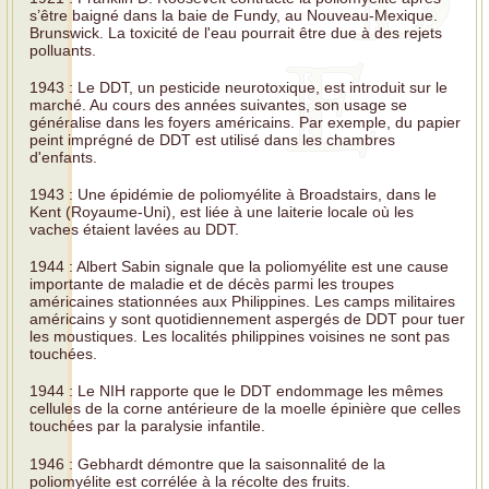
s’être baigné dans la baie de Fundy, au Nouveau-Mexique.
Brunswick. La toxicité de l'eau pourrait être due à des rejets
polluants.
1943 : Le DDT, un pesticide neurotoxique, est introduit sur le
marché. Au cours des années suivantes, son usage se
généralise dans les foyers américains. Par exemple, du papier
peint imprégné de DDT est utilisé dans les chambres
d'enfants.
1943 : Une épidémie de poliomyélite à Broadstairs, dans le
Kent (Royaume-Uni), est liée à une laiterie locale où les
vaches étaient lavées au DDT.
1944 : Albert Sabin signale que la poliomyélite est une cause
importante de maladie et de décès parmi les troupes
américaines stationnées aux Philippines. Les camps militaires
américains y sont quotidiennement aspergés de DDT pour tuer
les moustiques. Les localités philippines voisines ne sont pas
touchées.
1944 : Le NIH rapporte que le DDT endommage les mêmes
cellules de la corne antérieure de la moelle épinière que celles
touchées par la paralysie infantile.
1946 : Gebhardt démontre que la saisonnalité de la
poliomyélite est corrélée à la récolte des fruits.