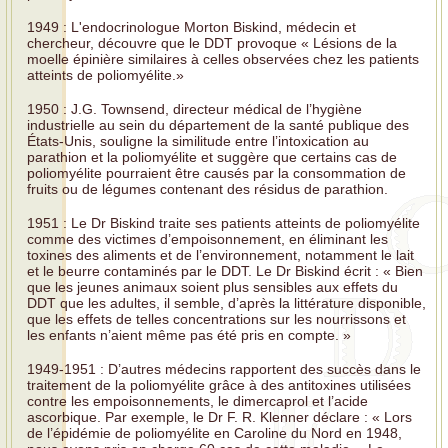
1949 : L'endocrinologue Morton Biskind, médecin et
chercheur, découvre que le DDT provoque « Lésions de la
moelle épinière similaires à celles observées chez les patients
atteints de poliomyélite.»
1950 : J.G. Townsend, directeur médical de l’hygiène
industrielle au sein du département de la santé publique des
États-Unis, souligne la similitude entre l’intoxication au
parathion et la poliomyélite et suggère que certains cas de
poliomyélite pourraient être causés par la consommation de
fruits ou de légumes contenant des résidus de parathion.
1951 : Le Dr Biskind traite ses patients atteints de poliomyélite
comme des victimes d’empoisonnement, en éliminant les
toxines des aliments et de l’environnement, notamment le lait
et le beurre contaminés par le DDT. Le Dr Biskind écrit : « Bien
que les jeunes animaux soient plus sensibles aux effets du
DDT que les adultes, il semble, d’après la littérature disponible,
que les effets de telles concentrations sur les nourrissons et
les enfants n’aient même pas été pris en compte. »
1949-1951 : D’autres médecins rapportent des succès dans le
traitement de la poliomyélite grâce à des antitoxines utilisées
contre les empoisonnements, le dimercaprol et l’acide
ascorbique. Par exemple, le Dr F. R. Klenner déclare : « Lors
de l’épidémie de poliomyélite en Caroline du Nord en 1948,