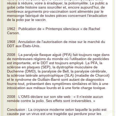
réussi à réduire, voire à éradiquer, la poliomyélite. Le public a
gobé cette histoire sans sourciller et, encore aujourd'hui, de
nombreux arguments pro-vaccination sont alimentés par le
mensonge fabriqué de toutes pièces concernant l'éradication
de la polio par le vaccin.
1962 : Publication de « Printemps silencieux » de Rachel
Carson.
1968 : Annulation de l'autorisation de mise sur le marché du
DDT aux États-Unis.
2008 : La paralysie flasque aiguë (PFA) fait toujours rage dans
de nombreuses régions du monde où l'utilisation de pesticides
est importante, et le DDT est toujours employé. La PFA, la
sclérose en plaques (SEP), la dystrophie musculaire de
Duchenne (DMD), la paralysie de Bell, la paralysie cérébrale,
la sclérose latérale amyotrophique (SLA) (maladie de Charcot)
et le syndrome de Guillain-Barré sont autant de diagnostics
fourre-tout, présentant des symptômes similaires et liés à une
intoxication aux métaux lourds et à une forte charge toxique.
2008 : L'OMS déclare sur son site web : « Il n'existe aucun
remède contre la polio. Ses effets sont irréversibles. »
Conclusion : La croyance moderne selon laquelle la polio est
causée par un virus est une tragédie qui perdure pour les