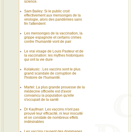
science.
Sam Bailey: Si le public croit
effectivement aux mensonges de la
virologie, alors des pandémies sans
fin l'attendent
Les mensonges de la vaccination, la
grippe espagnole et certains crimes
contre l'humanité vont de pair
Le vrai visage de Louis Pasteur et de
la vaccination: les mythes historiques
qui ont la vie dure
Kolakusic : Les vaccins sont le plus
grand scandale de corruption de
l'histoire de l'humanité.
Martel: La plus grande prouesse de la
médecine officielle est d'avoir
convaincu la population qu'elle
s'occupait de la santé
Dr Kaufman: Les vaccins n'ont pas
prouvé leur efficacité, ni leur inocuité
et on constate de nombreux effets
indésirables
Les vaccins causent des dommages