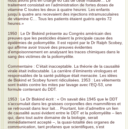
nous avons pris en charge 60 cas de cette maladie… Le
traitement consistait en l’administration de fortes doses de
vitamine C toutes les deux à quatre heures. Les enfants
jusqu’à quatre ans recevaient des injections intramusculaires
de vitamine C… Tous les patients étaient guéris après 72
heures.»
1950 : Le Dr Biskind présente au Congrès américain des
preuves que les pesticides étaient la principale cause des
épidémies de poliomyélite. Il est rejoint par le Dr Ralph Scobey,
qui affirme avoir trouvé des preuves évidentes
d’empoisonnement en analysant les traces chimiques dans le
sang des victimes de la poliomyélite.
Commentaire : C’était inacceptable. La théorie de la causalité
virale était indiscutable. La carrière d’éminents virologues et
responsables de la santé publique était menacée. Les idées
de Biskind et Scobey furent ridiculisées. 1953 : Les vêtements
sont traités contre les mites par lavage avec l’EQ-53, une
formule contenant du DDT.
1953 : Le Dr Biskind écrit : « On savait dès 1945 que le DDT
s’accumulait dans les graisses corporelles des mammifères et
se retrouvait dans leur lait… Pourtant, loin d’admettre un lien
de causalité aussi évident entre le DDT et la poliomyélite – lien
qui, dans tout autre domaine de la biologie, serait
immédiatement accepté –, la quasi-totalité des organes de
communication, tant profanes que scientifiques, s’est