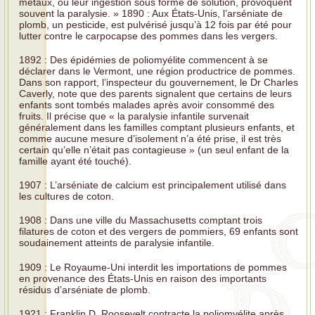
métaux, ou leur ingestion sous forme de solution, provoquent
souvent la paralysie. » 1890 : Aux États-Unis, l’arséniate de
plomb, un pesticide, est pulvérisé jusqu’à 12 fois par été pour
lutter contre le carpocapse des pommes dans les vergers.
1892 : Des épidémies de poliomyélite commencent à se
déclarer dans le Vermont, une région productrice de pommes.
Dans son rapport, l’inspecteur du gouvernement, le Dr Charles
Caverly, note que des parents signalent que certains de leurs
enfants sont tombés malades après avoir consommé des
fruits. Il précise que « la paralysie infantile survenait
généralement dans les familles comptant plusieurs enfants, et
comme aucune mesure d’isolement n’a été prise, il est très
certain qu’elle n’était pas contagieuse » (un seul enfant de la
famille ayant été touché).
1907 : L’arséniate de calcium est principalement utilisé dans
les cultures de coton.
1908 : Dans une ville du Massachusetts comptant trois
filatures de coton et des vergers de pommiers, 69 enfants sont
soudainement atteints de paralysie infantile.
1909 : Le Royaume-Uni interdit les importations de pommes
en provenance des États-Unis en raison des importants
résidus d’arséniate de plomb.
1921 : Franklin D. Roosevelt contracte la poliomyélite après